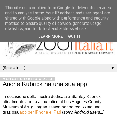
This site uses cookies from Google to deliver its services
and to analyze traffic. Your IP address and user-agent are
shared with Google along with performance and security
metrics to ensure quality of service, generate usage
statistics, and to detect and address abuse.
LEARN MORE
GOT IT
▼
martedì 5 febbraio 2013
Anche Kubrick ha una sua app
In occasione della mostra dedicata a Stanley Kubrick
attualmente aperta al pubblico al Los Angeles County
Museum of Art, gli organizzatori hanno realizzato una
graziosa
app per iPhone e iPad
(
sorry, Android users...
).