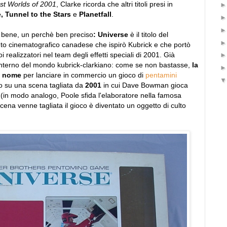
st Worlds of 2001
, Clarke ricorda che altri titoli presi in
, Tunnel to the Stars
e
Planetfall
.
li bene, un perchè ben preciso
: Universe
è il titolo del
ituto cinematografico canadese che ispirò Kubrick e che portò
i realizzatori nel team degli effetti speciali di 2001. Già
l'interno del mondo kubrick-clarkiano: come se non bastasse,
la
o nome
per lanciare in commercio un gioco di
pentamini
o su una scena tagliata da
2001
in cui Dave Bowman gioca
 (in modo analogo, Poole sfida l'elaboratore nella famosa
cena venne tagliata il gioco è diventato un oggetto di culto