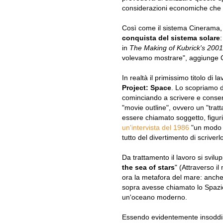
considerazioni economiche che 
Così come il sistema Cinerama
conquista del sistema solare
:
in
The Making of Kubrick's 2001
volevamo mostrare",
aggiunge C
In realtà il primissimo titolo di l
Project: Space
. Lo scopriamo d
cominciando a scrivere e conserv
"movie outline", ovvero un "tra
essere chiamato soggetto, figur
un'intervista del 1986
"un modo d
tutto del divertimento di scriverlo
Da trattamento il lavoro si svilu
the sea of stars
" (Attraverso i
ora la metafora del mare: anche
sopra avesse chiamato lo Spazio
un'oceano moderno.
Essendo evidentemente insoddisfa