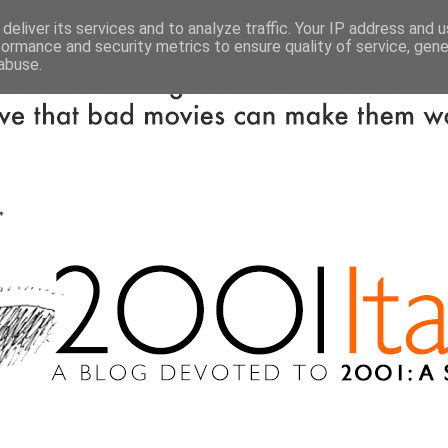
deliver its services and to analyze traffic. Your IP address and 
formance and security metrics to ensure quality of service, gen
abuse.