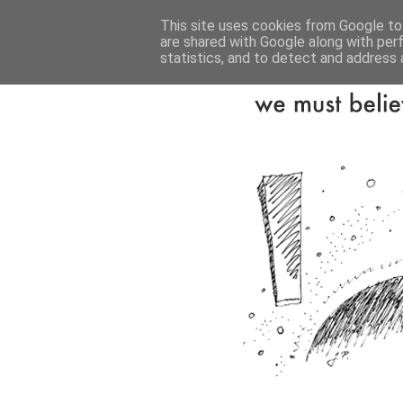
This site uses cookies from Google to 
are shared with Google along with per
statistics, and to detect and address 