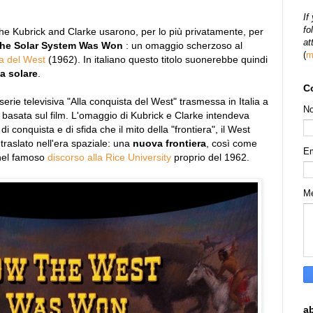
If
fo
o che Kubrick and Clarke usarono, per lo più privatamente, per
at
he Solar System Was Won
: un omaggio scherzoso al
(
m
a del West
(1962). In italiano questo titolo suonerebbe quindi
a solare
.
C
serie televisiva "Alla conquista del West" trasmessa in Italia a
N
io basata sul film. L'omaggio di Kubrick e Clarke intendeva
 conquista e di sfida che il mito della "frontiera", il West
raslato nell'era spaziale: una
nuova frontiera
, così come
E
 nel famoso
discorso alla Rice University
proprio del 1962.
M
a