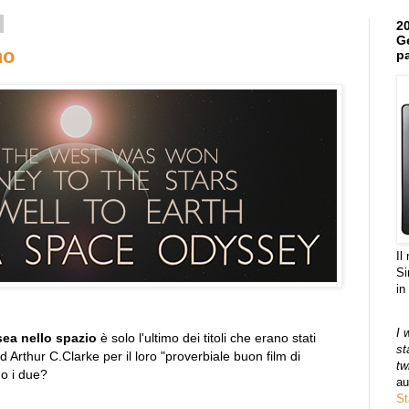
20
Ge
no
pa
Il
Si
in
I 
ea nello spazio
è solo l'ultimo dei titoli che erano stati
st
 Arthur C.Clarke per il loro "proverbiale buon film di
tw
no i due?
au
St