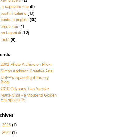
key players
(1)
lo sapevate che
(9)
post in italiano
(40)
posts in english
(39)
precursori
(4)
protagonisti
(12)
rarità
(6)
iends
2001 Photo Archive on Flickr
Simon Atkinson Creative Arts
DSFP's Spaceflight History
Blog
2010 Odyssey Two Archive
Matte Shot - a tribute to Golden
Era special fx
rchives
►
2025
(1)
►
2022
(1)