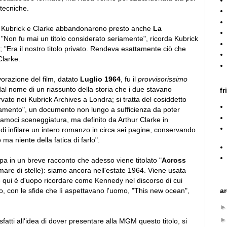
tecniche.
, Kubrick e Clarke abbandonarono presto anche
La
"Non fu mai un titolo considerato seriamente", ricorda Kubrick
; "Era il nostro titolo privato. Rendeva esattamente ciò che
larke.
avorazione del film, datato
Luglio 1964
, fu il
provvisorissimo
al nome di un riassunto della storia che i due stavano
fr
ato nei Kubrick Archives a Londra; si tratta del cosiddetto
ttamento", un documento non lungo a sufficienza da poter
iamoci sceneggiatura, ma definito da Arthur Clarke in
i infilare un intero romanzo in circa sei pagine, conservando
 ma niente della fatica di farlo".
ppa in un breve racconto che adesso viene titolato "
Across
l mare di stelle): siamo ancora nell'estate 1964. Viene usata
 qui è d'uopo ricordare come Kennedy nel discorso di cui
a
, con le sfide che lì aspettavano l'uomo, "This new ocean",
tti all'idea di dover presentare alla MGM questo titolo, si