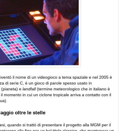
diventò il nome di un videogioco a tema spaziale e nel 2005 è
nza di serie C, è un gioco di parole spesso usato in
t
(pianeta) e
landfall
(termine meteorologico che in italiano è
l momento in cui un ciclone tropicale arriva a contatto con il
ua).
iaggio oltre le stelle
, quando si trattò di presentare il progetto alla MGM per il
ptarono alla fine per un bel titolo classico, che manteneva un