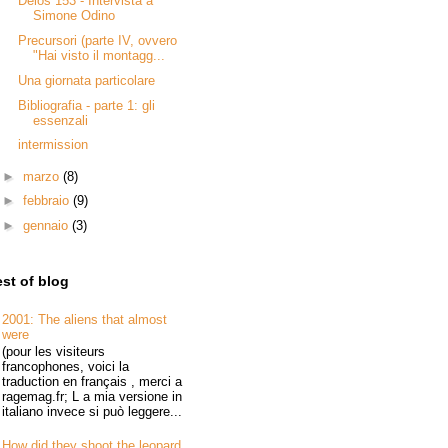
Delos 153 - Intervista a
Simone Odino
Precursori (parte IV, ovvero
"Hai visto il montagg...
Una giornata particolare
Bibliografia - parte 1: gli
essenzali
intermission
►
marzo
(8)
►
febbraio
(9)
►
gennaio
(3)
st of blog
2001: The aliens that almost
were
(pour les visiteurs
francophones, voici la
traduction en français , merci a
ragemag.fr; L a mia versione in
italiano invece si può leggere...
How did they shoot the leopard