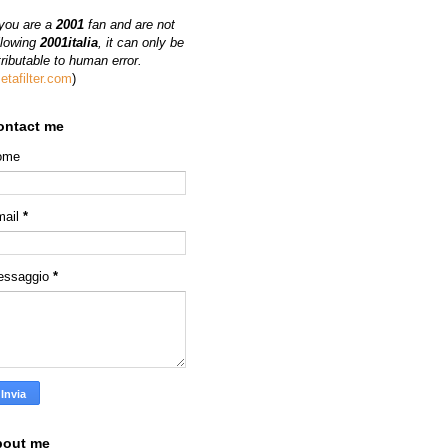
 you are a
2001
fan and are not
llowing
2001italia
, it can only be
tributable to human error.
etafilter.com
)
ontact me
ome
mail
*
essaggio
*
bout me