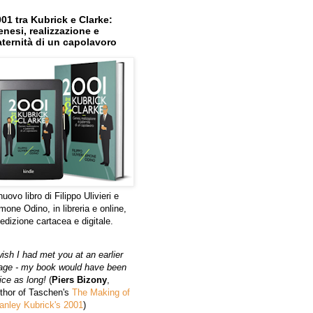
01 tra Kubrick e Clarke:
nesi, realizzazione e
ternità di un capolavoro
 nuovo libro di Filippo Ulivieri e
mone Odino, in libreria e online,
 edizione cartacea e digitale.
wish I had met you at an earlier
age - my book would have been
ice as long!
(
Piers Bizony
,
thor of Taschen's
The Making of
anley Kubrick's 2001
)