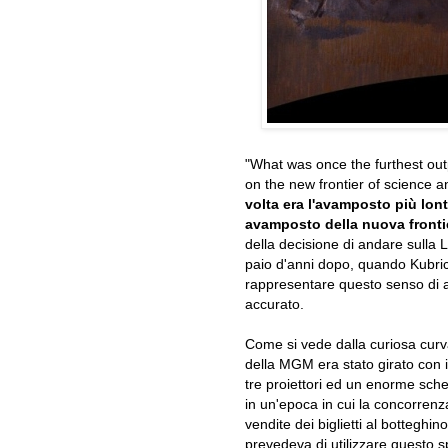
"What was once the furthest outp
on the new frontier of science 
volta era l'avamposto più lont
avamposto della nuova frontie
della decisione di andare sulla 
paio d'anni dopo, quando Kubri
rappresentare questo senso di a
accurato.
Come si vede dalla curiosa curva
della MGM era stato girato con 
tre proiettori ed un enorme sch
in un'epoca in cui la concorrenz
vendite dei biglietti al botteghino
prevedeva di utilizzare questo 