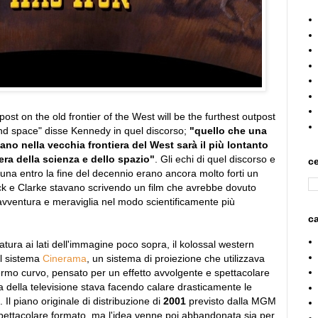
ost on the old frontier of the West will be the furthest outpost
and space" disse Kennedy in quel discorso;
"quello che una
ano nella vecchia frontiera del West sarà il più lontanto
ra della scienza e dello spazio"
. Gli echi di quel discorso e
ce
Luna entro la fine del decennio erano ancora molto forti un
ck e Clarke stavano scrivendo un film che avrebbe dovuto
vventura e meraviglia nel modo scientificamente più
ca
tura ai lati dell'immagine poco sopra, il kolossal western
il sistema
Cinerama
, un sistema di proiezione che utilizzava
ermo curvo, pensato per un effetto avvolgente e spettacolare
a della televisione stava facendo calare drasticamente le
. Il piano originale di distribuzione di
2001
previsto dalla MGM
spettacolare formato, ma l'idea venne poi abbandonata sia per