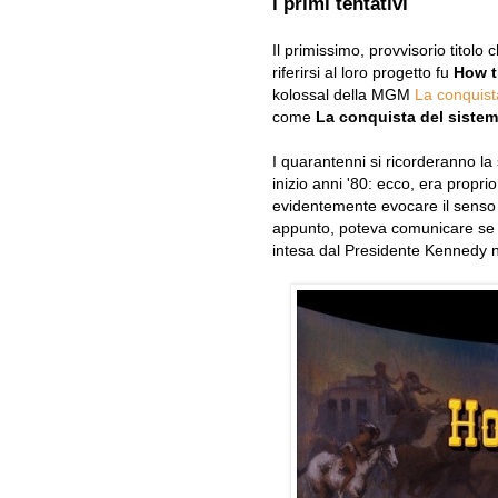
i primi tentativi
Il primissimo, provvisorio titol
riferirsi al loro progetto fu
How t
kolossal della MGM
La conquist
come
La conquista del sistem
I quarantenni si ricorderanno la 
inizio anni '80: ecco, era propr
evidentemente evocare il senso di
appunto, poteva comunicare se t
intesa dal Presidente Kennedy