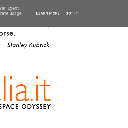
user-agent
erate usage
LEARN MORE
GOT IT