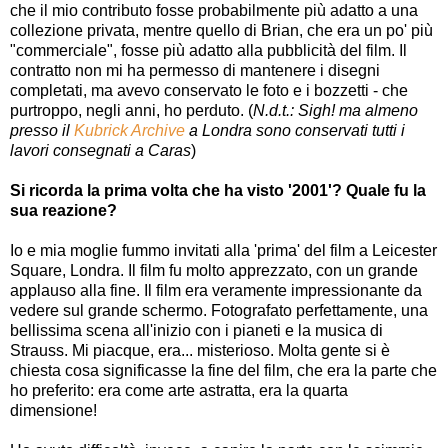
che il mio contributo fosse probabilmente più adatto a una
collezione privata, mentre quello di Brian, che era un po' più
"commerciale", fosse più adatto alla pubblicità del film. Il
contratto non mi ha permesso di mantenere i disegni
completati, ma avevo conservato le foto e i bozzetti - che
purtroppo, negli anni, ho perduto. (
N.d.t.: Sigh! ma almeno
presso il
Kubrick Archive
a Londra sono conservati tutti i
lavori consegnati a Caras
)
Si ricorda la prima volta che ha visto '2001'? Quale fu la
sua reazione?
Io e mia moglie fummo invitati alla 'prima' del film a Leicester
Square, Londra. Il film fu molto apprezzato, con un grande
applauso alla fine. Il film era veramente impressionante da
vedere sul grande schermo. Fotografato perfettamente, una
bellissima scena all'inizio con i pianeti e la musica di
Strauss. Mi piacque, era... misterioso. Molta gente si è
chiesta cosa significasse la fine del film, che era la parte che
ho preferito: era come arte astratta, era la quarta
dimensione!