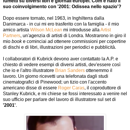
fumetti su diversi libri e giornali europei. Com'è nato il
suo coinvolgimento con '2001: Odissea nello spazio'?
Dopo essere tornato, nel 1963, in Inghilterra dalla
Danimarca - in cui mi ero trasferito con la famiglia - il mio
amico artista
Wilson McLean
mi introdusse alla
Artist
Partners
, un'agenzia di artisti di Londra. Mostrarono in giro il
mio
book
e cominciai ad ottenere commissioni per copertine
di dischi e di libri, illustrazioni per periodici e pubblicità.
I collaboratori di Kubrick devono aver contattato la A.P. e
chiesto di vedere esempi di diversi artisti, dev'essere così
che io e l'altro illustratore
Brian Sanders
ottenemmo il
lavoro. Un giorno ricevetti una telefonata dagli studi
cinematografici di Pinewood; un tizio con l'accento
americano disse di essere
Roger Caras
, il coproduttore di
Stanley Kubrick, e mi chiese se fossi interessato a venire nel
suo ufficio per parlare del lavoro di illustratore sul set di
'2001'
.