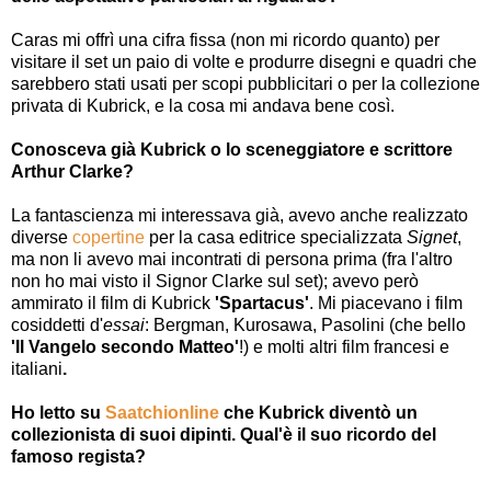
Caras mi offrì una cifra fissa (non mi ricordo quanto) per
visitare il set un paio di volte e produrre disegni e quadri che
sarebbero stati usati per scopi pubblicitari o per la collezione
privata di Kubrick, e la cosa mi andava bene così.
Conosceva già Kubrick o lo sceneggiatore e scrittore
Arthur Clarke?
La fantascienza mi interessava già, avevo anche realizzato
diverse
copertine
per la casa editrice specializzata
Signet
,
ma non li avevo mai incontrati di persona prima (fra l'altro
non ho mai visto il Signor Clarke sul set); avevo però
ammirato il film di Kubrick
'Spartacus'
. Mi piacevano i film
cosiddetti d'
essai
: Bergman, Kurosawa, Pasolini (che bello
'Il Vangelo secondo Matteo'
!) e molti altri film francesi e
italiani
.
Ho letto su
Saatchionline
che Kubrick diventò un
collezionista di suoi dipinti. Qual'è il suo ricordo del
famoso regista?