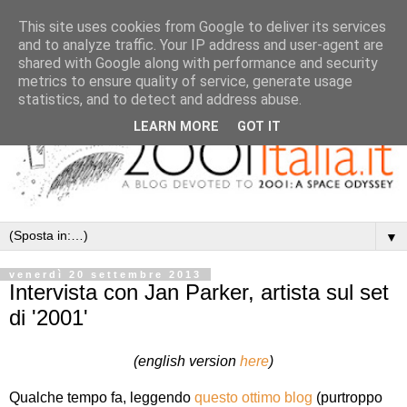
This site uses cookies from Google to deliver its services
and to analyze traffic. Your IP address and user-agent are
shared with Google along with performance and security
metrics to ensure quality of service, generate usage
statistics, and to detect and address abuse.
LEARN MORE
GOT IT
▼
venerdì 20 settembre 2013
Intervista con Jan Parker, artista sul set
di '2001'
(english version
here
)
Qualche tempo fa, leggendo
questo ottimo blog
(purtroppo