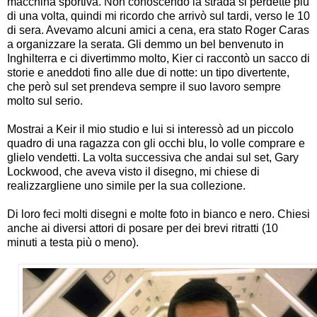
macchina sportiva. Non conoscendo la strada si perdette più
di una volta, quindi mi ricordo che arrivò sul tardi, verso le 10
di sera. Avevamo alcuni amici a cena, era stato Roger Caras
a organizzare la serata. Gli demmo un bel benvenuto in
Inghilterra e ci divertimmo molto, Kier ci raccontò un sacco di
storie e aneddoti fino alle due di notte: un tipo divertente,
che però sul set prendeva sempre il suo lavoro sempre
molto sul serio.
Mostrai a Keir il mio studio e lui si interessò ad un piccolo
quadro di una ragazza con gli occhi blu, lo volle comprare e
glielo vendetti. La volta successiva che andai sul set, Gary
Lockwood, che aveva visto il disegno, mi chiese di
realizzargliene uno simile per la sua collezione.
Di loro feci molti disegni e molte foto in bianco e nero. Chiesi
anche ai diversi attori di posare per dei brevi ritratti (10
minuti a testa più o meno).