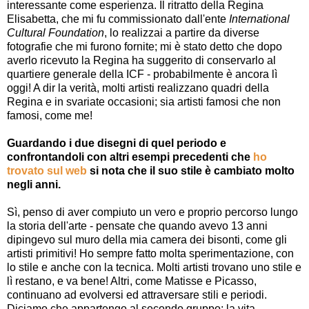
interessante come esperienza. Il ritratto della Regina
Elisabetta, che mi fu commissionato dall'ente
International
Cultural Foundation
, lo realizzai a partire da diverse
fotografie che mi furono fornite; mi è stato detto che dopo
averlo ricevuto la Regina ha suggerito di conservarlo al
quartiere generale della ICF - probabilmente è ancora lì
oggi! A dir la verità, molti artisti realizzano quadri della
Regina e in svariate occasioni; sia artisti famosi che non
famosi, come me!
Guardando i due disegni di quel periodo e
confrontandoli con altri esempi precedenti che
ho
trovato sul web
si nota che il suo stile è cambiato molto
negli anni.
Sì, penso di aver compiuto un vero e proprio percorso lungo
la storia dell'arte - pensate che quando avevo 13 anni
dipingevo sul muro della mia camera dei bisonti, come gli
artisti primitivi! Ho sempre fatto molta sperimentazione, con
lo stile e anche con la tecnica. Molti artisti trovano uno stile e
lì restano, e va bene! Altri, come Matisse e Picasso,
continuano ad evolversi ed attraversare stili e periodi.
Diciamo che appartengo al secondo gruppo; la vita