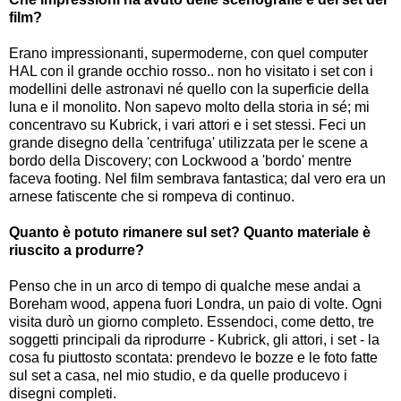
film?
Erano impressionanti, supermoderne, con quel computer
HAL con il grande occhio rosso.. non ho visitato i set con i
modellini delle astronavi né quello con la superficie della
luna e il monolito. Non sapevo molto della storia in sé; mi
concentravo su Kubrick, i vari attori e i set stessi. Feci un
grande disegno della 'centrifuga' utilizzata per le scene a
bordo della Discovery; con Lockwood a 'bordo' mentre
faceva footing. Nel film sembrava fantastica; dal vero era un
arnese fatiscente che si rompeva di continuo.
Quanto è potuto rimanere sul set? Quanto materiale è
riuscito a produrre?
Penso che in un arco di tempo di qualche mese andai a
Boreham wood, appena fuori Londra, un paio di volte. Ogni
visita durò un giorno completo. Essendoci, come detto, tre
soggetti principali da riprodurre - Kubrick, gli attori, i set - la
cosa fu piuttosto scontata: prendevo le bozze e le foto fatte
sul set a casa, nel mio studio, e da quelle producevo i
disegni completi.