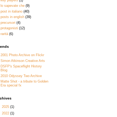
key players
(1)
lo sapevate che
(9)
post in italiano
(40)
posts in english
(39)
precursori
(4)
protagonisti
(12)
rarità
(6)
iends
2001 Photo Archive on Flickr
Simon Atkinson Creative Arts
DSFP's Spaceflight History
Blog
2010 Odyssey Two Archive
Matte Shot - a tribute to Golden
Era special fx
rchives
►
2025
(1)
►
2022
(1)