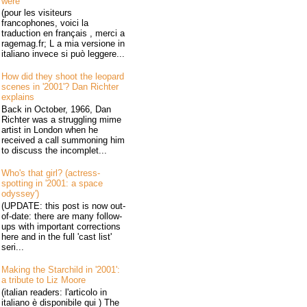
were
(pour les visiteurs
francophones, voici la
traduction en français , merci a
ragemag.fr; L a mia versione in
italiano invece si può leggere...
How did they shoot the leopard
scenes in '2001'? Dan Richter
explains
Back in October, 1966, Dan
Richter was a struggling mime
artist in London when he
received a call summoning him
to discuss the incomplet...
Who's that girl? (actress-
spotting in '2001: a space
odyssey')
(UPDATE: this post is now out-
of-date: there are many follow-
ups with important corrections
here and in the full 'cast list'
seri...
Making the Starchild in '2001':
a tribute to Liz Moore
(italian readers: l'articolo in
italiano è disponibile qui ) The