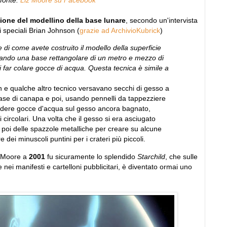
fonte:
Liz Moore su Facebook
zione del modellino della base lunare
, secondo un'intervista
ti speciali Brian Johnson (
grazie ad ArchivioKubrick
)
e di come avete costruito il modello della superficie
sando una base rettangolare di un metro e mezzo di
i far colare gocce di acqua. Questa tecnica è simile a
 e qualche altro tecnico versavano secchi di gesso a
ase di canapa e poi, usando pennelli da tappezziere
adere gocce d'acqua sul gesso ancora bagnato,
 circolari. Una volta che il gesso si era asciugato
 poi delle spazzole metalliche per creare su alcune
e dei minuscoli puntini per i crateri più piccoli.
iz Moore a
2001
fu sicuramente lo splendido
Starchild
, che sulle
 e nei manifesti e cartelloni pubblicitari, è diventato ormai uno