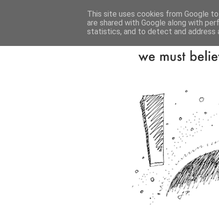
This site uses cookies from Google to 
are shared with Google along with per
statistics, and to detect and address 