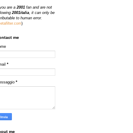
 you are a
2001
fan and are not
llowing
2001italia
, it can only be
tributable to human error.
etafilter.com
)
ontact me
ome
mail
*
essaggio
*
bout me