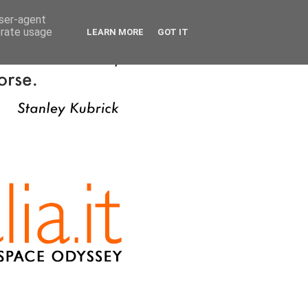
user-agent
erate usage
LEARN MORE
GOT IT