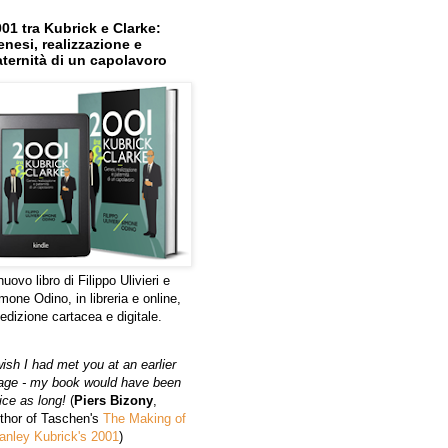
01 tra Kubrick e Clarke:
nesi, realizzazione e
ternità di un capolavoro
 nuovo libro di Filippo Ulivieri e
mone Odino, in libreria e online,
 edizione cartacea e digitale.
wish I had met you at an earlier
age - my book would have been
ice as long!
(
Piers Bizony
,
thor of Taschen's
The Making of
anley Kubrick's 2001
)