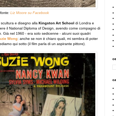
fonte:
Liz Moore su Facebook
 scultura e disegno alla
Kingston Art School
di Londra e
nere il National Diploma of Design, avendo come compagno di
. Già nel 1960 - era solo sedicenne - alcuni suoi quadri
Suzie Wong
: anche se non è chiaro quali, mi sembra di poter
diamo qui sotto (il film parla di un aspirante pittore).
ce
ca