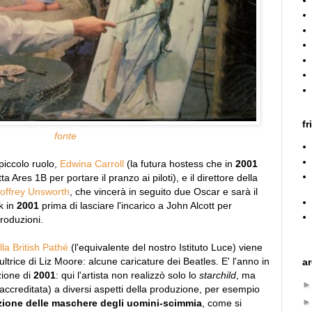
fr
fonte
 piccolo ruolo,
Edwina Carroll
(la futura hostess che in
2001
a Ares 1B per portare il pranzo ai piloti), e il direttore della
offrey Unsworth
, che vincerà in seguito due Oscar e sarà il
ck in
2001
prima di lasciare l'incarico a John Alcott per
roduzioni.
la British Pathé
(l'equivalente del nostro Istituto Luce) viene
ltrice di Liz Moore: alcune caricature dei Beatles. E' l'anno in
a
zione di
2001
: qui l'artista non realizzò solo lo
starchild
, ma
 accreditata) a diversi aspetti della produzione, per esempio
ione delle maschere degli uomini-scimmia
, come si