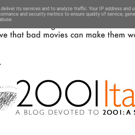
deliver its services and to analyze traffic. Your IP address and 
formance and security metrics to ensure quality of service, gen
abuse.