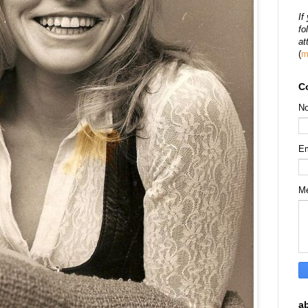
If
fo
at
(
m
C
N
E
M
a