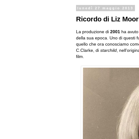
lunedì 27 maggio 2013
Ricordo di Liz Moore
La produzione di
2001
ha avuto l
della sua epoca. Uno di questi 
quello che ora conosciamo co
C.Clarke, di
starchild
, nell'origi
film.