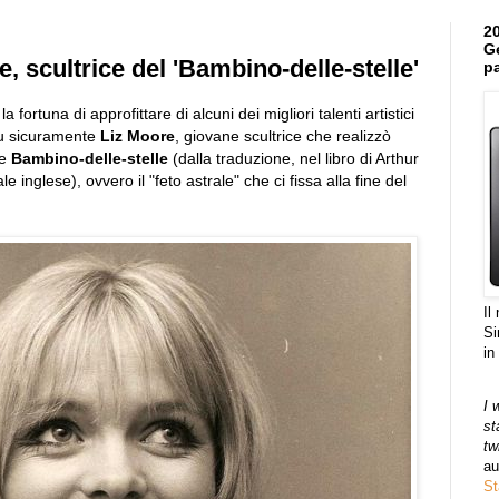
20
Ge
, scultrice del 'Bambino-delle-stelle'
pa
a fortuna di approfittare di alcuni dei migliori talenti artistici
fu sicuramente
Liz Moore
, giovane scultrice che realizzò
me
Bambino-delle-stelle
(dalla traduzione, nel libro di Arthur
nale inglese), ovvero il "feto astrale" che ci fissa alla fine del
Il
Si
in
I 
st
tw
au
St