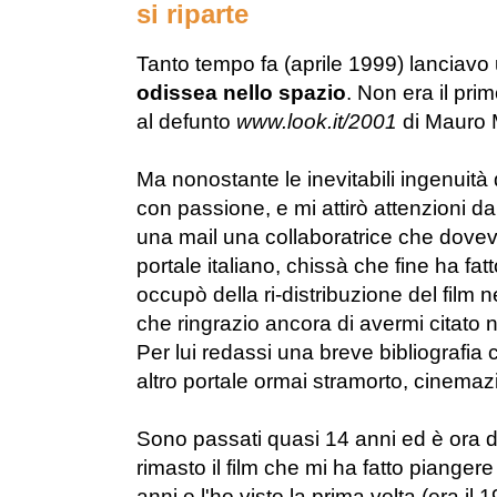
si riparte
Tanto tempo fa (aprile 1999) lanciavo
odissea nello spazio
. Non era il pri
al defunto
www.look.it/2001
di Mauro 
Ma nonostante le inevitabili ingenuità 
con passione, e mi attirò attenzioni d
una mail una collaboratrice che doveva 
portale italiano, chissà che fine ha fatto
occupò della ri-distribuzione del film
che ringrazio ancora di avermi citato 
Per lui redassi una breve bibliografia
altro portale ormai stramorto, cinemazip
Sono passati quasi 14 anni ed è ora d
rimasto il film che mi ha fatto piang
anni e l'ho visto la prima volta (era il 