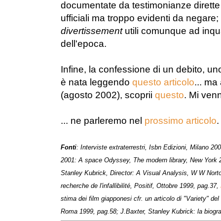
documentate da testimonianze dirette 
ufficiali ma troppo evidenti da negare;
divertissement
utili comunque ad inqua
dell'epoca.
Infine, la confessione di un debito, uno 
è nata leggendo
questo articolo
... ma
(agosto 2002), scoprii
questo
. Mi venn
... ne parleremo nel
prossimo articolo
.
Fonti
: Interviste extraterrestri, Isbn Edizioni, Milano 20
2001: A space Odyssey, The modern library, New York 
Stanley Kubrick, Director: A Visual Analysis, W W Nort
recherche de l'inf
allibilit
é, Positif, Ottobre 1999, pag.37
,
stima dei film giapponesi
cfr. un articolo di "Variety" del
Roma 1999, pag.58;
J.Baxter, Stanley Kubrick: la biogra