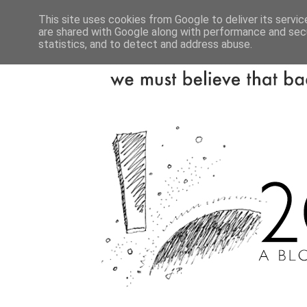
This site uses cookies from Google to deliver its servic
are shared with Google along with performance and secu
statistics, and to detect and address abuse.