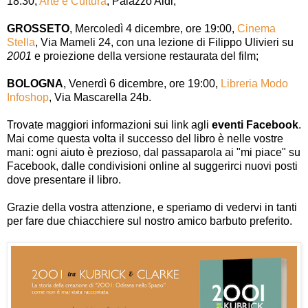
18:30,
Arte e Cultura
, Palazzo Aldi;
GROSSETO
, Mercoledì 4 dicembre, ore 19:00,
Cinema
Stella
, Via Mameli 24, con una lezione di Filippo Ulivieri su
2001
e proiezione della versione restaurata del film;
BOLOGNA
, Venerdì 6 dicembre, ore 19:00,
Libreria Modo
Infoshop
, Via Mascarella 24b.
Trovate maggiori informazioni sui link agli
eventi Facebook
.
Mai come questa volta il successo del libro è nelle vostre
mani: ogni aiuto è prezioso, dal passaparola ai "mi piace" su
Facebook, dalle condivisioni online al suggerirci nuovi posti
dove presentare il libro.
Grazie della vostra attenzione, e speriamo di vedervi in tanti
per fare due chiacchiere sul nostro amico barbuto preferito.