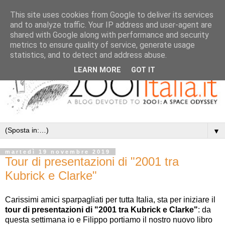
This site uses cookies from Google to deliver its services
and to analyze traffic. Your IP address and user-agent are
shared with Google along with performance and security
metrics to ensure quality of service, generate usage
statistics, and to detect and address abuse.
LEARN MORE
GOT IT
▼
martedì 19 novembre 2019
Tour di presentazioni di "2001 tra
Kubrick e Clarke"
Carissimi amici sparpagliati per tutta Italia, sta per iniziare il
tour di presentazioni di "2001 tra Kubrick e Clarke"
: da
questa settimana io e Filippo portiamo il nostro nuovo libro